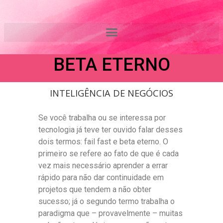
Ir
OS DILEMAS DO
para
o
FAIL FAST E DO
conteúdo
BETA ETERNO
INTELIGÊNCIA DE NEGÓCIOS
Se você trabalha ou se interessa por
tecnologia já teve ter ouvido falar desses
dois termos: fail fast e beta eterno. O
primeiro se refere ao fato de que é cada
vez mais necessário aprender a errar
rápido para não dar continuidade em
projetos que tendem a não obter
sucesso; já o segundo termo trabalha o
paradigma que – provavelmente – muitas