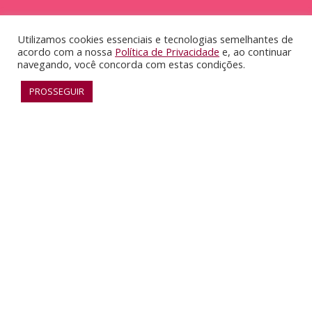
Utilizamos cookies essenciais e tecnologias semelhantes de
acordo com a nossa
Política de Privacidade
e, ao continuar
navegando, você concorda com estas condições.
PROSSEGUIR
RECONHECIMENTO
SAIBA MAIS
F
G
I
Y
a
i
n
o
c
t
s
u
O INUSITADO EM CONSTANTE MOVIMENTO