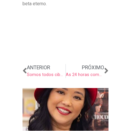
beta eterno.
Anterior
Próxi
ANTERIOR
PRÓXIMO
Somos todos ciborgues?
As 24 horas como matéria-prima na instalação artística The Clock