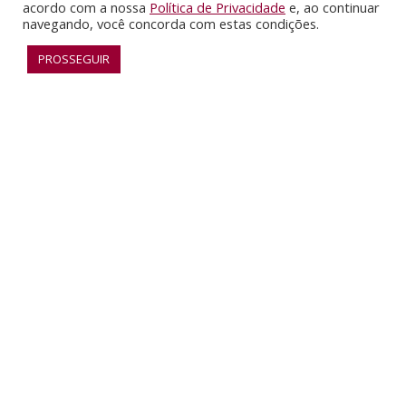
acordo com a nossa
Política de Privacidade
e, ao continuar
navegando, você concorda com estas condições.
PROSSEGUIR
RECONHECIMENTO
SAIBA MAIS
F
G
I
Y