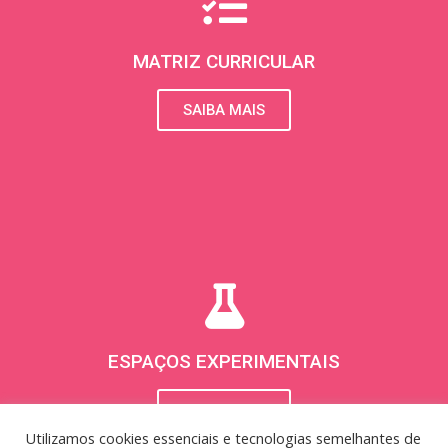
g
r
MATRIZ CURRICULAR
a
SAIBA MAIS
m
ESPAÇOS EXPERIMENTAIS
SAIBA MAIS
Utilizamos cookies essenciais e tecnologias semelhantes de