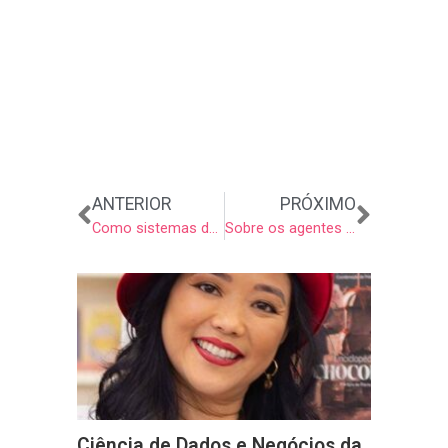
Anterior
Próxi
ANTERIOR
PRÓXIMO
Como sistemas de IA auxiliam game designers
Sobre os agentes de IA
Ciência de Dados e Negócios da