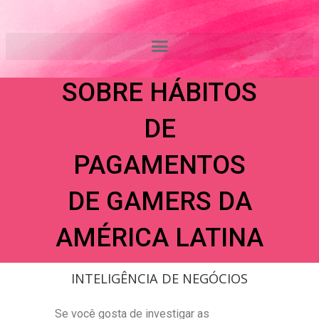
Ir
PAGSEGURO
para
o
LANÇA ESTUDO
conteúdo
SOBRE HÁBITOS
DE
PAGAMENTOS
DE GAMERS DA
AMÉRICA LATINA
INTELIGÊNCIA DE NEGÓCIOS
Se você gosta de investigar as