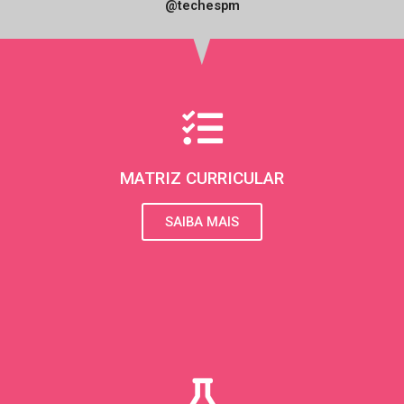
n
@techespm
s
t
a
g
r
MATRIZ CURRICULAR
a
SAIBA MAIS
m