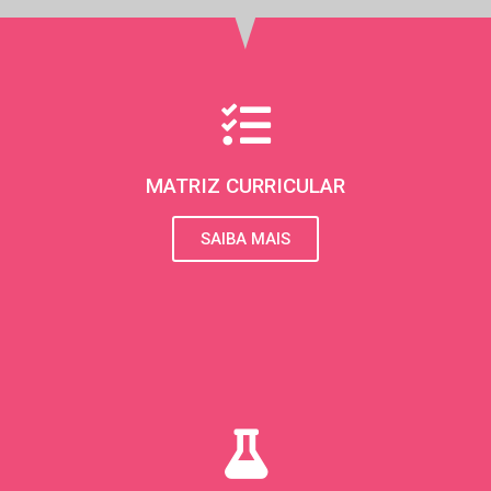
s
t
a
g
r
MATRIZ CURRICULAR
a
SAIBA MAIS
m