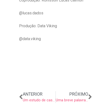
Coprodução: Ronisson Lucas Calmon
@lucas.dados
Produção: Data Viking
@data.viking
Anterior
Próxi
ANTERIOR
PRÓXIMO
Um estudo de caso para pensarmos dados e negócios
Uma breve palavra sobre a convergência da área de ciência de dados e blockchain