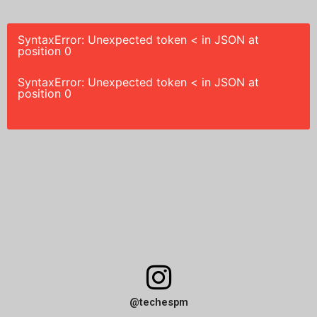
SyntaxError: Unexpected token < in JSON at
position 0
SyntaxError: Unexpected token < in JSON at
position 0
I
n
@techespm