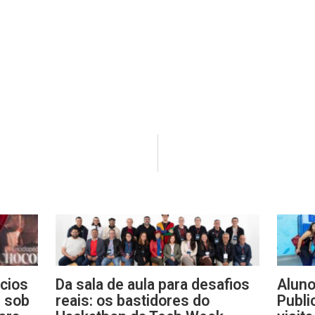
cios
Da sala de aula para desafios
Aluno
e sob
reais: os bastidores do
Publi