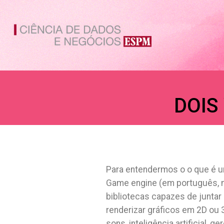
Ir
para
o
conteúdo
DOIS
Para entendermos o o que é um
Game engine (em português, 
bibliotecas capazes de juntar 
renderizar gráficos em 2D ou 
sons, inteligência artificial,