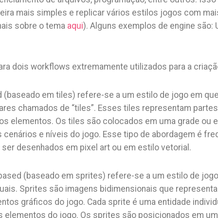
ira mais simples e replicar vários estilos jogos com ma
mais sobre o tema
aqui
). Alguns exemplos de engine são: 
ara dois workflows extremamente utilizados para a criaçã
d (baseado em tiles) refere-se a um estilo de jogo em qu
res chamados de “tiles”. Esses tiles representam parte
tros elementos. Os tiles são colocados em uma grade ou
 cenários e níveis do jogo. Esse tipo de abordagem é fr
ser desenhados em pixel art ou em estilo vetorial.
based (baseado em sprites) refere-se a um estilo de jog
duais. Sprites são imagens bidimensionais que represent
entos gráficos do jogo. Cada sprite é uma entidade indivi
os elementos do jogo. Os sprites são posicionados em u