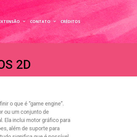
 EXTENSÃO
CONTATO
CRÉDITOS
OS 2D
nir o que é “game engine”.
r ou um conjunto de
 Ela inclui motor gráfico para
ões, além de suporte para
 tudo significa que é possível