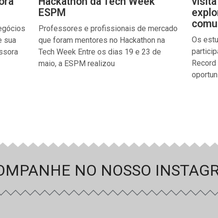
ora
Hackathon da Tech Week
visit
ESPM
explo
comun
egócios
Professores e profissionais de mercado
Os est
e sua
que foram mentores no Hackathon na
partici
essora
Tech Week Entre os dias 19 e 23 de
Record 
maio, a ESPM realizou
oportun
OMPANHE NO NOSSO INSTAG