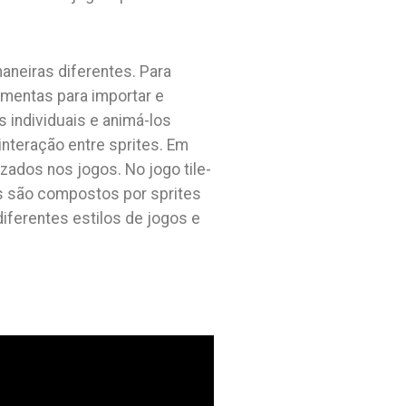
aneiras diferentes. Para
amentas para importar e
s individuais e animá-los
interação entre sprites. Em
zados nos jogos. No jogo tile-
os são compostos por sprites
iferentes estilos de jogos e