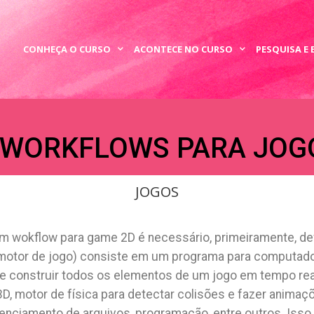
CONHEÇA O CURSO
ACONTECE NO CURSO
PESQUISA E
 WORKFLOWS PARA JOG
JOGOS
 wokflow para game 2D é necessário, primeiramente, defi
motor de jogo) consiste em um programa para computado
e construir todos os elementos de um jogo em tempo real.
3D, motor de física para detectar colisões e fazer animaç
 gerenciamento de arquivos, programação, entre outros. Isso