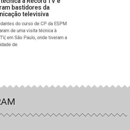
a técnica à Record TV e
ram bastidores da
icação televisiva
udantes do curso de CP da ESPM
param de uma visita técnica à
TV, em São Paulo, onde tiveram a
idade de
RAM