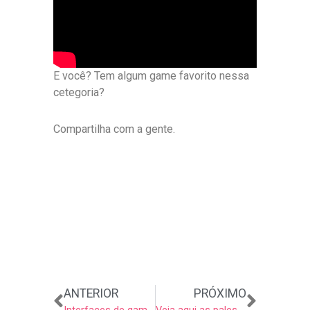
E você? Tem algum game favorito nessa
cetegoria?
Compartilha com a gente.
Anterior
Próxi
ANTERIOR
PRÓXIMO