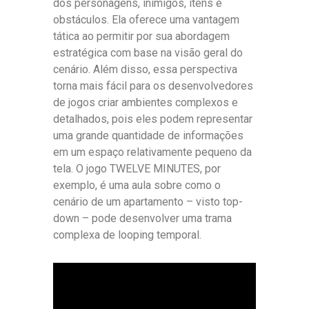
dos personagens, inimigos, itens e
obstáculos. Ela oferece uma vantagem
tática ao permitir por sua abordagem
estratégica com base na visão geral do
cenário. Além disso, essa perspectiva
torna mais fácil para os desenvolvedores
de jogos criar ambientes complexos e
detalhados, pois eles podem representar
uma grande quantidade de informações
em um espaço relativamente pequeno da
tela. O jogo TWELVE MINUTES, por
exemplo, é uma aula sobre como o
cenário de um apartamento – visto top-
down – pode desenvolver uma trama
complexa de looping temporal.