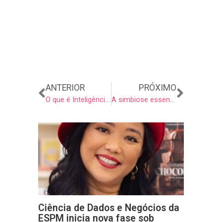
Anterior
Próxi
ANTERIOR
PRÓXIMO
O que é Inteligência de Dados?
A simbiose essencial: UX e Ciência de Dados para produtos digitais
Ciência de Dados e Negócios da
ESPM inicia nova fase sob