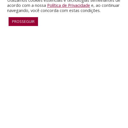
Utilizamos cookies essenciais e tecnologias semelhantes de
acordo com a nossa
Política de Privacidade
e, ao continuar
navegando, você concorda com estas condições.
PROSSEGUIR
RECONHECIMENTO
SAIBA MAIS
F
G
I
Y
a
i
n
o
c
t
s
u
O INUSITADO EM CONSTANTE MOVIMENTO
e
h
t
t
ESPM © 2021