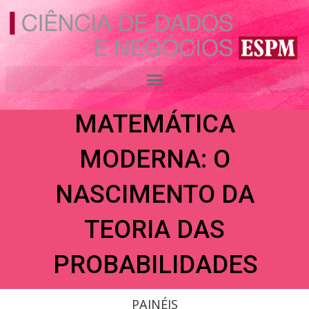
Ir
para
o
DOS JOGOS
conteúdo
ANTIGOS À
MATEMÁTICA
MODERNA: O
NASCIMENTO DA
TEORIA DAS
PROBABILIDADES
PAINÉIS