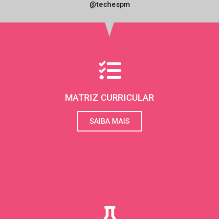
n
@techespm
s
t
a
g
r
MATRIZ CURRICULAR
a
SAIBA MAIS
m