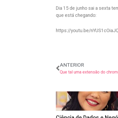
Dia 15 de junho sai a sexta 
que está chegando:
https://youtu.be/nYUS1cOiaJ
Anterior
ANTERIOR
Ciência de Dados e Negó