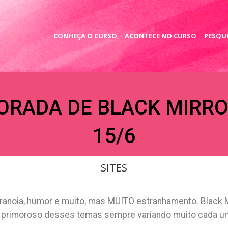
CONHEÇA O CURSO
ACONTECE NO CURSO
PESQUI
ORADA DE BLACK MIRRO
15/6
SITES
aranoia, humor e muito, mas MUITO estranhamento. Black M
 primoroso desses temas sempre variando muito cada um