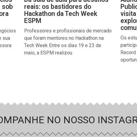
e sob
reais: os bastidores do
Publi
ora
Hackathon da Tech Week
visit
ESPM
explo
comun
egócios
Professores e profissionais de mercado
Os est
e sua
que foram mentores no Hackathon na
partici
essora
Tech Week Entre os dias 19 e 23 de
Record 
maio, a ESPM realizou
oportun
OMPANHE NO NOSSO INSTAG