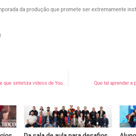
temporada da produção que promete ser extremamente inst
Q
Que tal uma extensão do chrome que sintetiza vídeos de YouTube com chatGTP?
Que tal aprender a
cios
Da sala de aula para desafios
Aluno