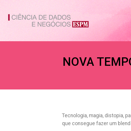
Ir
para
o
conteúdo
NOVA TEMP
Tecnologia, magia, distopia, p
que consegue fazer um blend