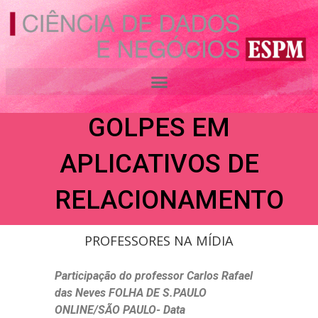
Ir
para
o
COMO SE
conteúdo
PROTEGER DE
GOLPES EM
APLICATIVOS DE
RELACIONAMENTO
PROFESSORES NA MÍDIA
Participação do professor Carlos Rafael
das Neves FOLHA DE S.PAULO
ONLINE/SÃO PAULO- Data