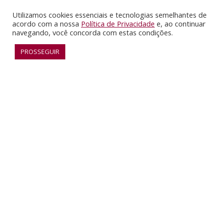
ESPAÇOS EXPERIMENTAIS
Utilizamos cookies essenciais e tecnologias semelhantes de
acordo com a nossa
Política de Privacidade
e, ao continuar
SAIBA MAIS
navegando, você concorda com estas condições.
PROSSEGUIR
RECONHECIMENTO
SAIBA MAIS