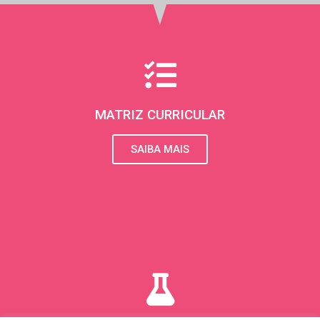
s
t
a
g
r
MATRIZ CURRICULAR
a
SAIBA MAIS
m