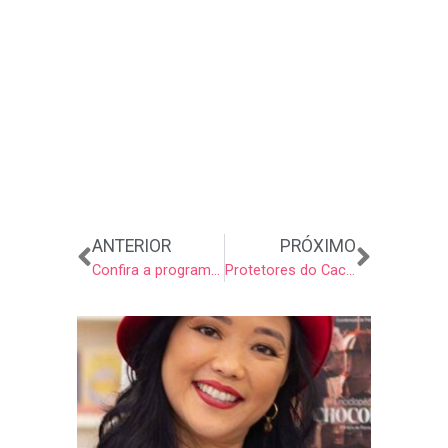
Anterior
Próxi
ANTERIOR
PRÓXIMO
Confira a programação de Sistemas de Informação no evento ESPMovement
Protetores do Cacau