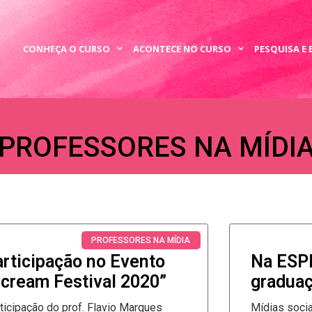
CONHEÇA O CURSO
ACONTECE NO CURSO
PESQUISA E
PROFESSORES NA MÍDI
PÁGINA
PÁGINA
PROFESSORES NA MÍDIA
articipação no Evento
Na ESP
Scream Festival 2020”
gradua
ticipação do prof. Flavio Marques
Mídias sociais