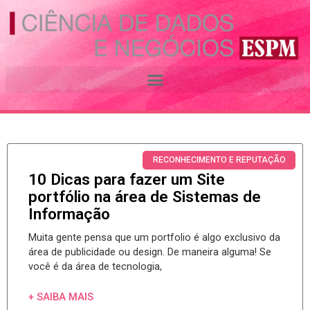
Ir
para
o
RECONHECIMENTO
conteúdo
E REPUTAÇÃO
RECONHECIMENTO E REPUTAÇÃO
10 Dicas para fazer um Site
portfólio na área de Sistemas de
Informação
Muita gente pensa que um portfolio é algo exclusivo da
área de publicidade ou design. De maneira alguma! Se
você é da área de tecnologia,
+ SAIBA MAIS