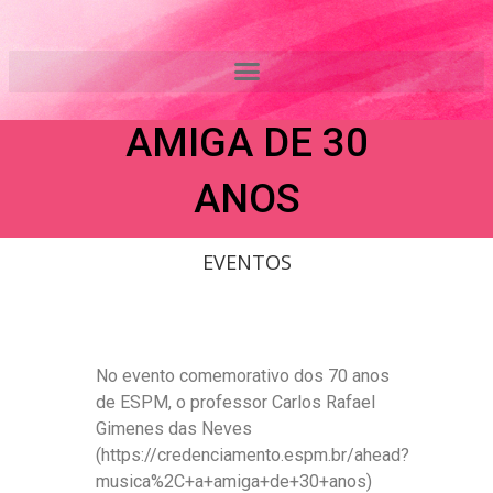
Ir
ESPM AHEAD:
para
o
MÚSICA, A
conteúdo
AMIGA DE 30
ANOS
EVENTOS
No evento comemorativo dos 70 anos
de ESPM, o professor Carlos Rafael
Gimenes das Neves
(https://credenciamento.espm.br/ahead?
musica%2C+a+amiga+de+30+anos)