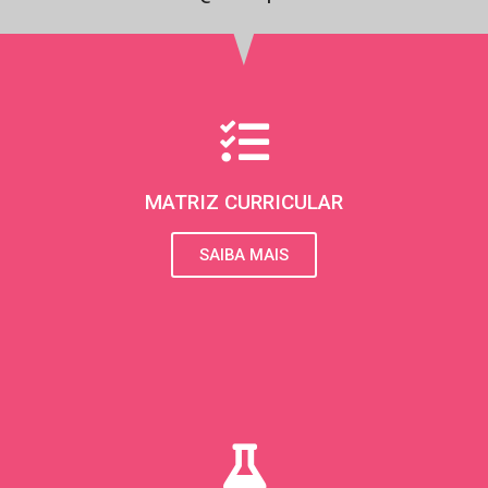
s
t
a
g
r
MATRIZ CURRICULAR
a
SAIBA MAIS
m