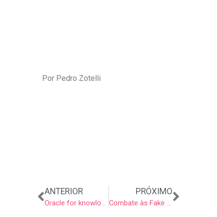
Por Pedro Zotelli
Anterior
Próxi
ANTERIOR
PRÓXIMO
Oracle for knowlodge no ESPM AHEAD
Combate às Fake News