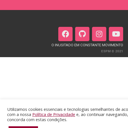
F
G
I
Y
a
i
n
o
c
t
s
u
O INUSITADO EM CONSTANTE MOVIMENTO
e
h
t
t
ESPM © 2021
b
u
a
u
o
b
g
b
o
r
e
k
a
m
Utilizamos cookies essenciais e tecnologias semelhantes de ac
com a nossa
Política de Privacidade
e, ao continuar navegando
concorda com estas condições.