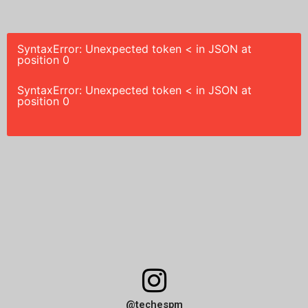
SyntaxError: Unexpected token < in JSON at
position 0
SyntaxError: Unexpected token < in JSON at
position 0
I
n
@techespm