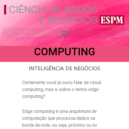
Ir
para
o
ENTENDENDO O
conteúdo
QUE É EDGE
COMPUTING
INTELIGÊNCIA DE NEGÓCIOS
Certamente você já ouviu falar de cloud
computing, mas e sobre o termo edge
computing?
Edge computing é uma arquitetura de
computação que processa dados na
borda da rede, ou seja, próximo ou no