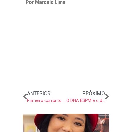
Por Marcelo Lima
Anterior
Próxi
ANTERIOR
PRÓXIMO
Primeiro conjunto residencial construído por impressoras 3D
O DNA ESPM é o diferencial no mercado de trabalho