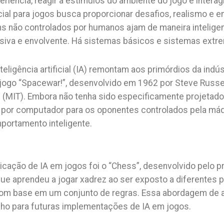
riência, reagir a estímulos do ambiente do jogo e interag
ficial para jogos busca proporcionar desafios, realismo e 
s não controlados por humanos ajam de maneira inteligen
rsiva e envolvente. Há sistemas básicos e sistemas ex
nteligência artificial (IA) remontam aos primórdios da indú
jogo “Spacewar!”, desenvolvido em 1962 por Steve Russell
(MIT). Embora não tenha sido especificamente projetado
por computador para os oponentes controlados pela má
portamento inteligente.
licação de IA em jogos foi o “Chess”, desenvolvido pelo
ue aprendeu a jogar xadrez ao ser exposto a diferentes p
m base em um conjunto de regras. Essa abordagem de a
nho para futuras implementações de IA em jogos.