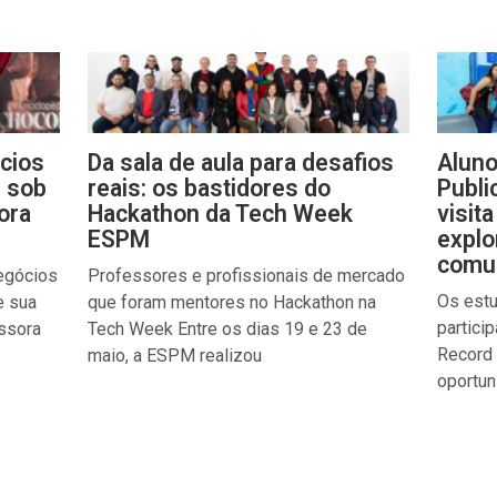
cios
Da sala de aula para desafios
Aluno
e sob
reais: os bastidores do
Publi
ora
Hackathon da Tech Week
visit
ESPM
explo
comun
egócios
Professores e profissionais de mercado
Os est
e sua
que foram mentores no Hackathon na
partici
essora
Tech Week Entre os dias 19 e 23 de
Record 
maio, a ESPM realizou
oportun