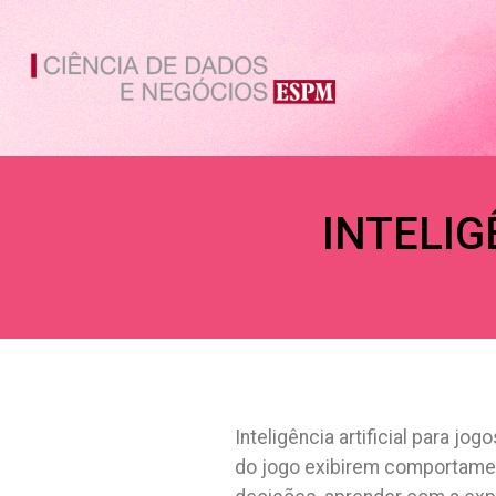
Ir
para
o
conteúdo
INTELIG
Inteligência artificial para 
do jogo exibirem comportamen