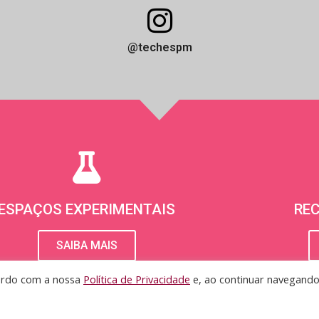
I
n
@techespm
s
t
a
g
r
a
ESPAÇOS EXPERIMENTAIS
RE
m
SAIBA MAIS
cordo com a nossa
Política de Privacidade
e, ao continuar navegando