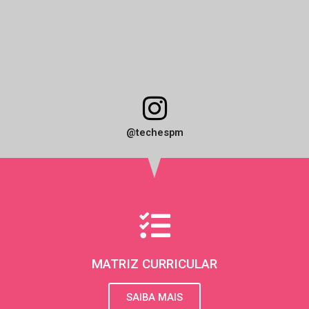
I
n
@techespm
s
t
a
g
r
MATRIZ CURRICULAR
a
SAIBA MAIS