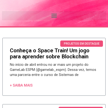
Ir
CONHEÇA O
para
o
CURSO
conteúdo
PÁGINA
PÁGINA
PÁGINA
PÁGINA
PÁGINA
PROJETOS EM DESTAQUE
Conheça o Space Train! Um jogo
para aprender sobre Blockchain
No início de abril entrou no ar mais um projeto do
GameLab ESPM (@gamelab_espm). Dessa vez, temos
uma parceria entre o curso de Sistemas de
+ SAIBA MAIS