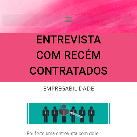
Ir
PROCESSO
para
o
SELETIVO:
conteúdo
ENTREVISTA
COM RECÉM
CONTRATADOS
EMPREGABILIDADE
Foi feito uma entrevista com dois