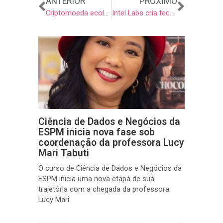
Anterior
Próxi
ANTERIOR
PRÓXIMO
Criptomoeda ecológica
Intel Labs cria tecnologia para um GTA V mais realista
Ciência de Dados e Negócios da
ESPM inicia nova fase sob
coordenação da professora Lucy
Mari Tabuti
O curso de Ciência de Dados e Negócios da
ESPM inicia uma nova etapa de sua
trajetória com a chegada da professora
Lucy Mari