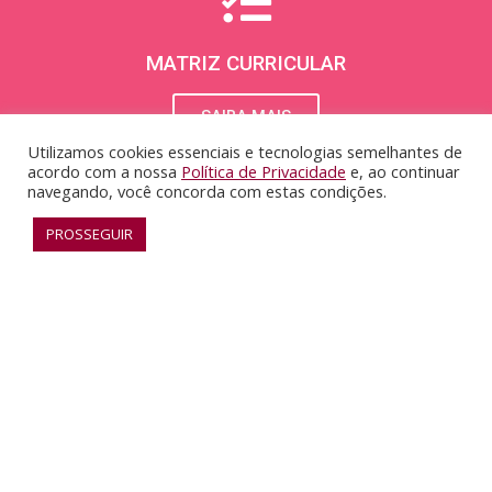
g
r
MATRIZ CURRICULAR
a
SAIBA MAIS
m
Utilizamos cookies essenciais e tecnologias semelhantes de
acordo com a nossa
Política de Privacidade
e, ao continuar
navegando, você concorda com estas condições.
PROSSEGUIR
ESPAÇOS EXPERIMENTAIS
SAIBA MAIS