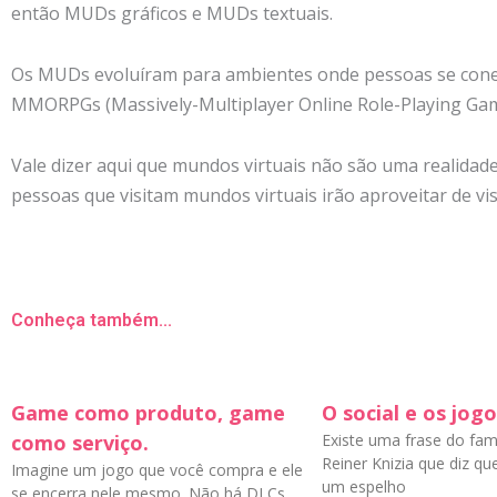
então MUDs gráficos e MUDs textuais.
Os MUDs evoluíram para ambientes onde pessoas se cone
MMORPGs (Massively-Multiplayer Online Role-Playing Gam
Vale dizer aqui que mundos virtuais não são uma realidade
pessoas que visitam mundos virtuais irão aproveitar de vi
Conheça também...
Game como produto, game
O social e os jog
como serviço.
Existe uma frase do fa
Reiner Knizia que diz q
Imagine um jogo que você compra e ele
um espelho
se encerra nele mesmo. Não há DLCs,