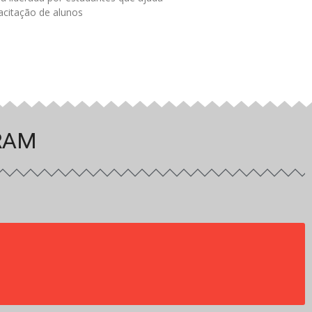
acitação de alunos
RAM