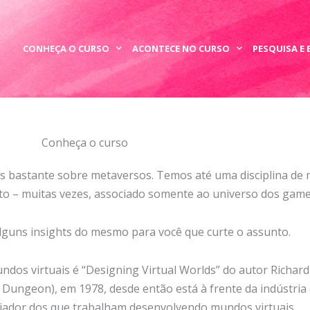
CONHEÇA O CURSO
ACONTECE NO CURSO
PESQUISA E
Conheça o curso
s bastante sobre metaversos. Temos até uma disciplina de
to – muitas vezes, associado somente ao universo dos game
alguns insights do mesmo para você que curte o assunto.
dos virtuais é “Designing Virtual Worlds” do autor Richard A
r Dungeon), em 1978, desde então está à frente da indústri
uenciador dos que trabalham desenvolvendo mundos virtuais.