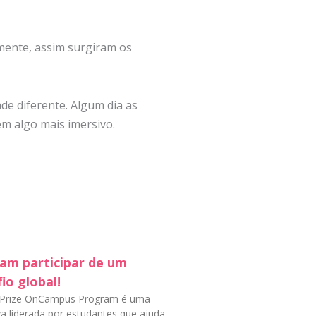
ente, assim surgiram os
de diferente. Algum dia as
em algo mais imersivo.
am participar de um
io global!
 Prize OnCampus Program é uma
iva liderada por estudantes que ajuda