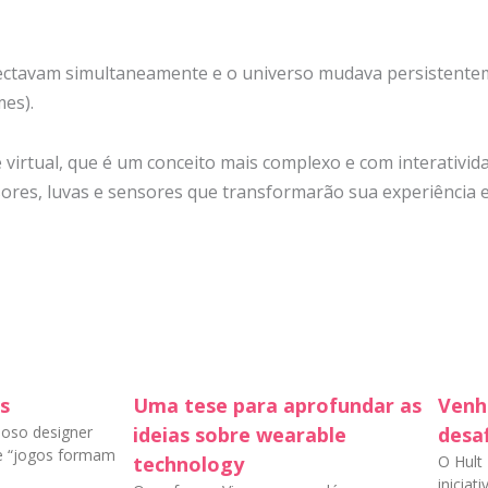
ctavam simultaneamente e o universo mudava persistentem
es).
 virtual, que é um conceito mais complexo e com interativida
sores, luvas e sensores que transformarão sua experiência 
os
Uma tese para aprofundar as
Venh
moso designer
ideias sobre wearable
desaf
ue “jogos formam
technology
O Hult
iniciat