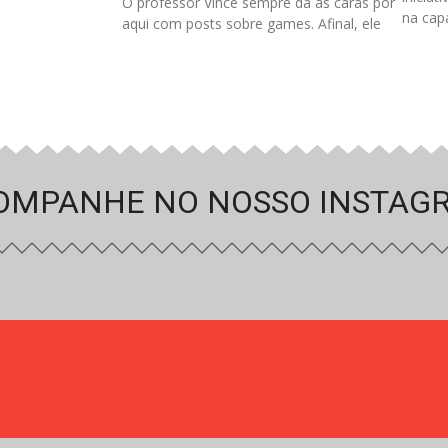
O professor Vince sempre dá as caras por
na cap
aqui com posts sobre games. Afinal, ele
OMPANHE NO NOSSO INSTAG